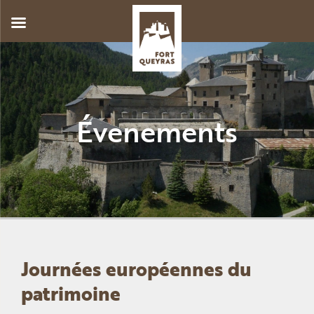
Skip
to
content
Évenements
Journées européennes du
patrimoine